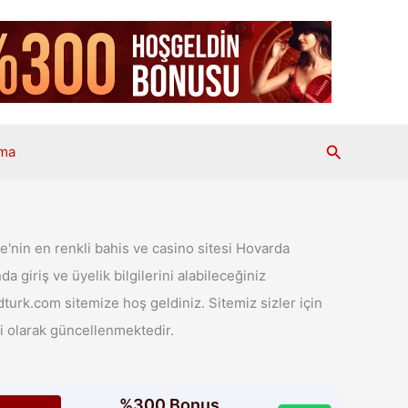
Arama
ama
e'nin en renkli bahis ve casino sitesi Hovarda
da giriş ve üyelik bilgilerini alabileceğiniz
turk.com sitemize hoş geldiniz. Sitemiz sizler için
i olarak güncellenmektedir.
%300 Bonus