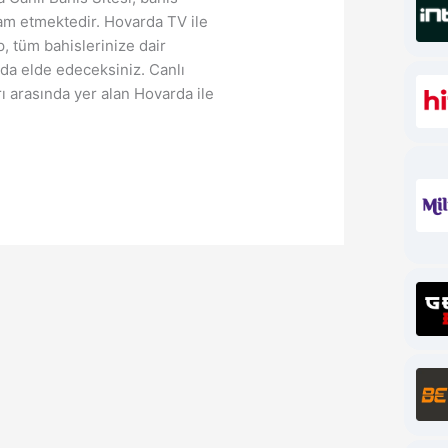
vam etmektedir. Hovarda TV ile
, tüm bahislerinize dair
 da elde edeceksiniz. Canlı
rı arasında yer alan Hovarda ile