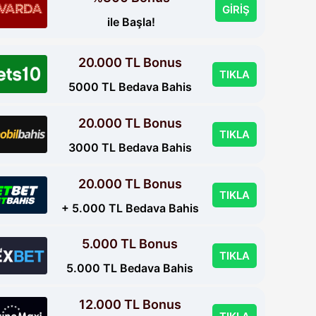
GİRİŞ
ile Başla!
20.000 TL Bonus
TIKLA
5000 TL Bedava Bahis
20.000 TL Bonus
TIKLA
3000 TL Bedava Bahis
20.000 TL Bonus
TIKLA
+ 5.000 TL Bedava Bahis
5.000 TL Bonus
TIKLA
5.000 TL Bedava Bahis
12.000 TL Bonus