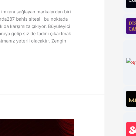
imkanı sağlayan markalardan biri
da287 bahis sitesi, bu noktada
k da karşımıza çıkıyor. Büyüleyici
araya gelip siz de tadını çıkartmak
tmanız yeterli olacaktır. Zengin