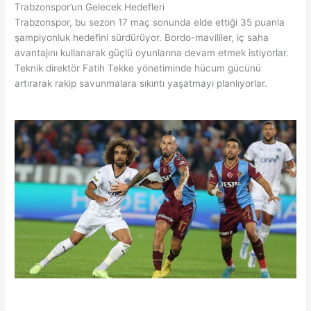
Trabzonspor’un Gelecek Hedefleri
Trabzonspor, bu sezon 17 maç sonunda elde ettiği 35 puanla
şampiyonluk hedefini sürdürüyor. Bordo-mavililer, iç saha
avantajını kullanarak güçlü oyunlarına devam etmek istiyorlar.
Teknik direktör Fatih Tekke yönetiminde hücum gücünü
artırarak rakip savunmalara sıkıntı yaşatmayı planlıyorlar.