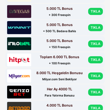
5.000 TL Bonus
TIKLA
+ 300 Freespin
5.000 TL Bonus
TIKLA
+ 500 TL Bedava Bahis
5.000 TL Bonus
TIKLA
+ 150 Freespin
Toplam 6.000 TL Bonus
TIKLA
+ 100 Freespin
8.000 TL Hoşgeldin Bonusu
TIKLA
Milyar.com Seni Bekliyor
Her Ay 4000 TL
TIKLA
Para Yatırma Bonusu
4.000 TL Bonus
TIKLA