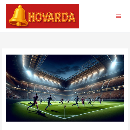
İçeriğe
atla