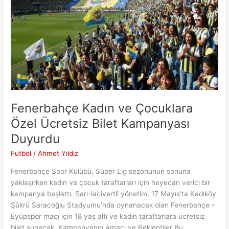
Fenerbahçe Kadın ve Çocuklara
Özel Ücretsiz Bilet Kampanyası
Duyurdu
Futbol
/
Ahmet Yıldız
Fenerbahçe Spor Kulübü, Süper Lig sezonunun sonuna
yaklaşırken kadın ve çocuk taraftarları için heyecan verici bir
kampanya başlattı. Sarı-lacivertli yönetim, 17 Mayıs’ta Kadıköy
Şükrü Saracoğlu Stadyumu’nda oynanacak olan Fenerbahçe –
Eyüpspor maçı için 18 yaş altı ve kadın taraftarlara ücretsiz
bilet sunacak. Kampanyanın Amacı ve Beklentiler Bu