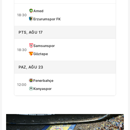
Amed
18:30
Erzurumspor FK
PTS, AĞU 17
Samsunspor
18:30
Göztepe
PAZ, AĞU 23
Fenerbahçe
12:00
Konyaspor