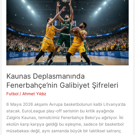
Kupası
Yönetiminde
Tarihi
Rol
Üstlenecek
Kaunas Deplasmanında
Fenerbahçe’nin Galibiyet Şifreleri
Futbol
/
Ahmet Yıldız
6 Mayıs 2026 akşamı Avrupa basketbolunun kalbi Litvanya’da
atacak. EuroLeague play-off serisinin bu kritik ayağında
Zalgiris Kaunas, temsilcimiz Fenerbahçe Beko’yu ağırlıyor. İki
ekolün karşı karşıya geldiği bu eşleşme, sadece bir basketbol
müsabakası değil, aynı zamanda büyük bir taktiksel satranç