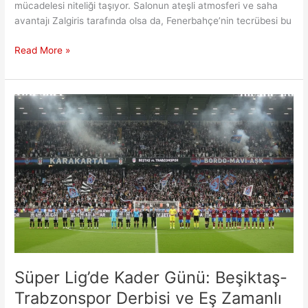
mücadelesi niteliği taşıyor. Salonun ateşli atmosferi ve saha
avantajı Zalgiris tarafında olsa da, Fenerbahçe’nin tecrübesi bu
Kaunas
Read More »
Deplasmanında
Fenerbahçe’nin
Galibiyet
Şifreleri
Süper Lig’de Kader Günü: Beşiktaş-
Trabzonspor Derbisi ve Eş Zamanlı