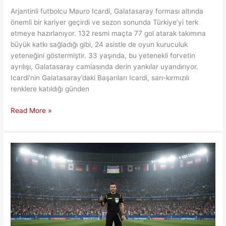
Arjantinli futbolcu Mauro Icardi, Galatasaray forması altında
önemli bir kariyer geçirdi ve sezon sonunda Türkiye’yi terk
etmeye hazırlanıyor. 132 resmi maçta 77 gol atarak takımına
büyük katkı sağladığı gibi, 24 asistle de oyun kuruculuk
yeteneğini göstermiştir. 33 yaşında, bu yetenekli forvetin
ayrılışı, Galatasaray camiasında derin yankılar uyandırıyor.
Icardi’nin Galatasaray’daki Başarıları Icardi, sarı-kırmızılı
renklere katıldığı günden
Mauro
Read More »
Icardi’nin
Galatasaray’da
Geçirdiği
Yılların
Ardından
Ayrılığı