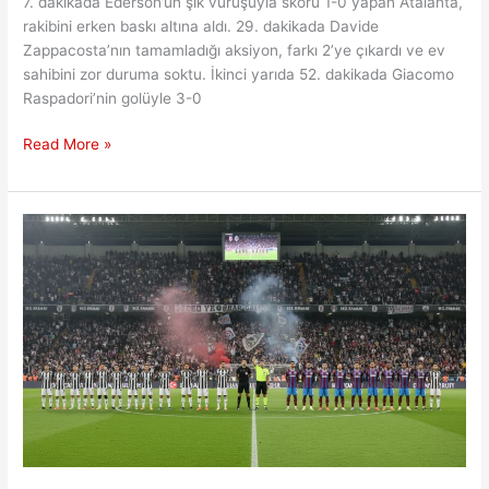
7. dakikada Ederson’un şık vuruşuyla skoru 1-0 yapan Atalanta,
rakibini erken baskı altına aldı. 29. dakikada Davide
Zappacosta’nın tamamladığı aksiyon, farkı 2’ye çıkardı ve ev
sahibini zor duruma soktu. İkinci yarıda 52. dakikada Giacomo
Raspadori’nin golüyle 3-0
Atalanta
Read More »
Milan’ı
Devirdi:
ŞL
Bileti
Tehlike
Sınırında