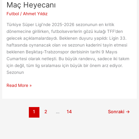
Maç Heyecanı
Futbol
/
Ahmet Yıldız
Türkiye Süper Ligi’nde 2025-2026 sezonunun en kritik
dönemecine girilirken, futbolseverlerin gözü kulağı TFF’den
gelecek açıklamalardaydı. Beklenen duyuru yapıldı: Ligin 33.
haftasında oynanacak olan ve sezonun kaderini tayin etmesi
beklenen Beşiktaş-Trabzonspor derbisinin tarihi 9 Mayıs
Cumartesi olarak netleşti. Bu büyük randevu, sadece iki takım
için değil, tüm lig sıralaması için büyük bir önem arz ediyor.
Sezonun
Süper
Read More »
Lig’de
Kader
Günü:
1
2
…
14
Sonraki
→
Beşiktaş-
Trabzonspor
Derbisi
ve