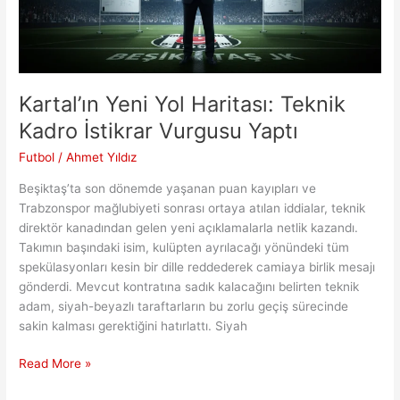
Kartal’ın Yeni Yol Haritası: Teknik
Kadro İstikrar Vurgusu Yaptı
Futbol
/
Ahmet Yıldız
Beşiktaş’ta son dönemde yaşanan puan kayıpları ve
Trabzonspor mağlubiyeti sonrası ortaya atılan iddialar, teknik
direktör kanadından gelen yeni açıklamalarla netlik kazandı.
Takımın başındaki isim, kulüpten ayrılacağı yönündeki tüm
spekülasyonları kesin bir dille reddederek camiaya birlik mesajı
gönderdi. Mevcut kontratına sadık kalacağını belirten teknik
adam, siyah-beyazlı taraftarların bu zorlu geçiş sürecinde
sakin kalması gerektiğini hatırlattı. Siyah
Kartal’ın
Read More »
Yeni