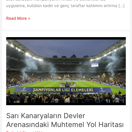
uygulama, kulübün kadın ve genç taraftar katılımını artırma […]
Fenerbahçe
Read More »
Kadın
ve
Çocuklara
Özel
Ücretsiz
Bilet
Kampanyası
Duyurdu
Sarı Kanaryaların Devler
Arenasındaki Muhtemel Yol Haritası