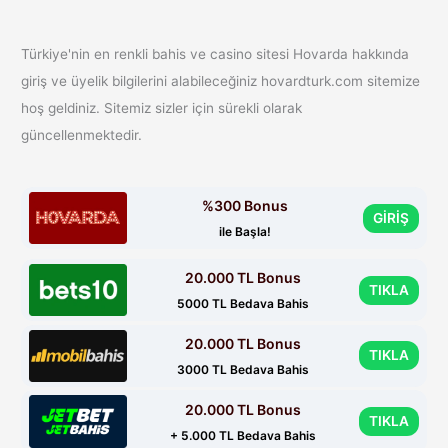
Eş
Zamanlı
Maç
Türkiye'nin en renkli bahis ve casino sitesi Hovarda hakkında
Heyecanı
giriş ve üyelik bilgilerini alabileceğiniz hovardturk.com sitemize
hoş geldiniz. Sitemiz sizler için sürekli olarak
güncellenmektedir.
%300 Bonus
GİRİŞ
ile Başla!
20.000 TL Bonus
TIKLA
5000 TL Bedava Bahis
20.000 TL Bonus
TIKLA
3000 TL Bedava Bahis
20.000 TL Bonus
TIKLA
+ 5.000 TL Bedava Bahis