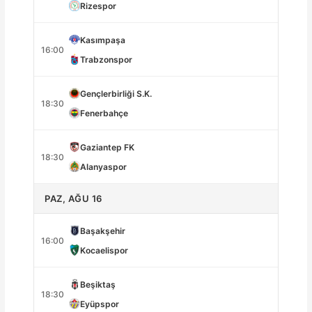
Rizespor
Kasımpaşa
16:00
Trabzonspor
Gençlerbirliği S.K.
18:30
Fenerbahçe
Gaziantep FK
18:30
Alanyaspor
PAZ, AĞU 16
Başakşehir
16:00
Kocaelispor
Beşiktaş
18:30
Eyüpspor