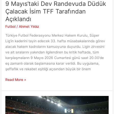
9 Mayıs’taki Dev Randevuda Düdük
Çalacak İsim TFF Tarafından
Açıklandı
Futbol
/
Ahmet Yıldız
Türkiye Futbol Federasyonu Merkez Hakem Kurulu, Süper
Lig’in kaderini tayin edecek 33. hafta müsabakalarında görev
alacak hakem kadrolarını kamuoyuna duyurdu. Ligin zirvesini
ve alt sıralarını yakından ilgilendiren bu kritik haftada, tüm
karşılaşmaların 9 Mayıs 2026 Cumartesi günü saat 20.00’de
eş zamanlı olarak başlamasına karar verildi. Bu uygulama,
şeffaflık ve rekabet eşitliği açısından büyük bir önem
9
Read More »
Mayıs’taki
Dev
Randevuda
Düdük
Çalacak
İsim