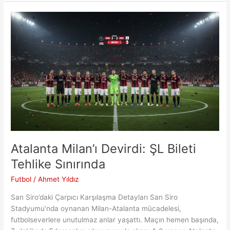
Yol
Haritası:
Teknik
Kadro
İstikrar
Vurgusu
Yaptı
Atalanta Milan’ı Devirdi: ŞL Bileti
Tehlike Sınırında
Futbol
/
Ahmet Yıldız
San Siro’daki Çarpıcı Karşılaşma Detayları San Siro
Stadyumu’nda oynanan Milan-Atalanta mücadelesi,
futbolseverlere unutulmaz anlar yaşattı. Maçın hemen başında,