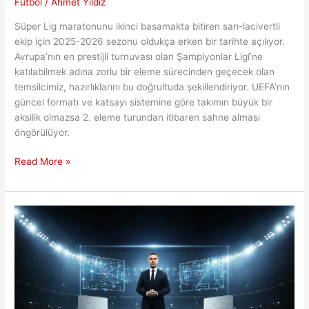
Futbol
/
Ahmet Yıldız
Süper Lig maratonunu ikinci basamakta bitiren sarı-lacivertli
ekip için 2025-2026 sezonu oldukça erken bir tarihte açılıyor.
Avrupa’nın en prestijli turnuvası olan Şampiyonlar Ligi’ne
katılabilmek adına zorlu bir eleme sürecinden geçecek olan
temsilcimiz, hazırlıklarını bu doğrultuda şekillendiriyor. UEFA’nın
güncel formatı ve katsayı sistemine göre takımın büyük bir
aksilik olmazsa 2. eleme turundan itibaren sahne alması
öngörülüyor.
Sarı
Read More »
Kanaryaların
Devler
Arenasındaki
Muhtemel
Yol
Haritası