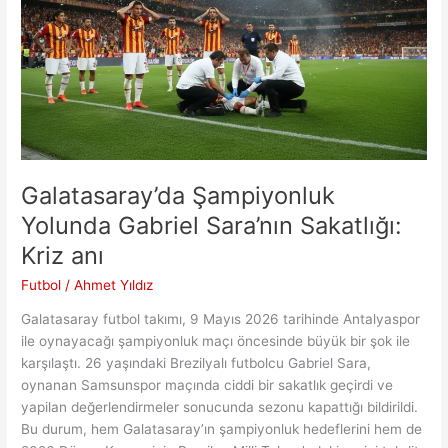
TFF
Tarafından
Açıklandı
Galatasaray’da Şampiyonluk
Yolunda Gabriel Sara’nın Sakatlığı:
Kriz anı
Futbol
/
Ahmet Yıldız
Galatasaray futbol takımı, 9 Mayıs 2026 tarihinde Antalyaspor
ile oynayacağı şampiyonluk maçı öncesinde büyük bir şok ile
karşılaştı. 26 yaşındaki Brezilyalı futbolcu Gabriel Sara,
oynanan Samsunspor maçında ciddi bir sakatlık geçirdi ve
yapilan değerlendirmeler sonucunda sezonu kapattığı bildirildi.
Bu durum, hem Galatasaray’ın şampiyonluk hedeflerini hem de