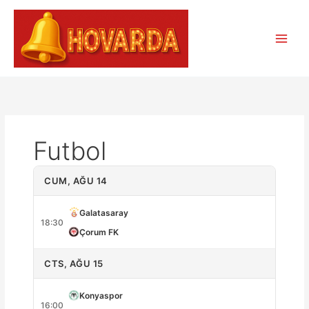
İçeriğe
atla
Futbol
CUM, AĞU 14
Galatasaray
18:30
Çorum FK
CTS, AĞU 15
Konyaspor
16:00