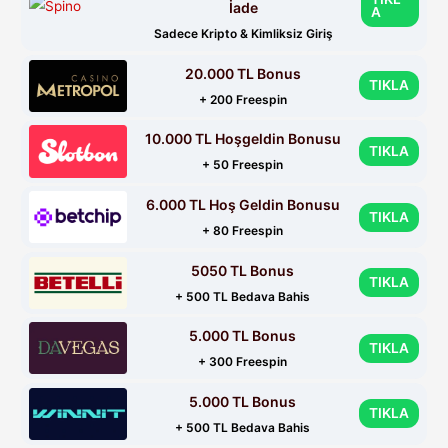
İade
A
Sadece Kripto & Kimliksiz Giriş
20.000 TL Bonus
TIKLA
+ 200 Freespin
10.000 TL Hoşgeldin Bonusu
TIKLA
+ 50 Freespin
6.000 TL Hoş Geldin Bonusu
TIKLA
+ 80 Freespin
5050 TL Bonus
TIKLA
+ 500 TL Bedava Bahis
5.000 TL Bonus
TIKLA
+ 300 Freespin
5.000 TL Bonus
TIKLA
+ 500 TL Bedava Bahis