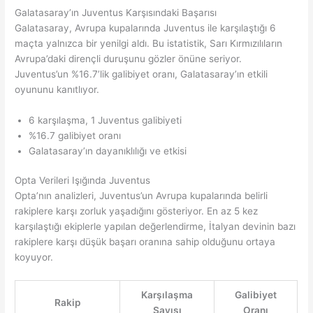
Galatasaray’ın Juventus Karşısındaki Başarısı
Galatasaray, Avrupa kupalarında Juventus ile karşılaştığı 6
maçta yalnızca bir yenilgi aldı. Bu istatistik, Sarı Kırmızılıların
Avrupa’daki dirençli duruşunu gözler önüne seriyor.
Juventus’un %16.7’lik galibiyet oranı, Galatasaray’ın etkili
oyununu kanıtlıyor.
6 karşılaşma, 1 Juventus galibiyeti
%16.7 galibiyet oranı
Galatasaray’ın dayanıklılığı ve etkisi
Opta Verileri Işığında Juventus
Opta’nın analizleri, Juventus’un Avrupa kupalarında belirli
rakiplere karşı zorluk yaşadığını gösteriyor. En az 5 kez
karşılaştığı ekiplerle yapılan değerlendirme, İtalyan devinin bazı
rakiplere karşı düşük başarı oranına sahip olduğunu ortaya
koyuyor.
Karşılaşma
Galibiyet
Rakip
Sayısı
Oranı