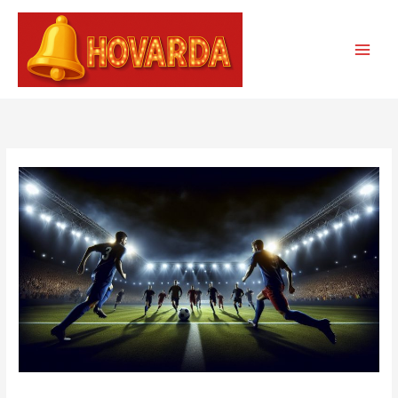
İçeriğe
atla