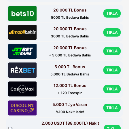
20.000 TL Bonus
TIKLA
5000 TL Bedava Bahis
20.000 TL Bonus
TIKLA
3000 TL Bedava Bahis
20.000 TL Bonus
TIKLA
+ 5.000 TL Bedava Bahis
5.000 TL Bonus
TIKLA
5.000 TL Bedava Bahis
12.000 TL Bonus
TIKLA
+ 120 Freespin
5.000 TL'ye Varan
TIKLA
%100 Nakit İade!
2.000 USDT (88.000TL) Nakit
TIKL