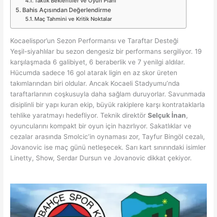
Taktik Beklentiler ve Oyun Planı
Bahis Açısından Değerlendirme
Maç Tahmini ve Kritik Noktalar
Kocaelispor’un Sezon Performansı ve Taraftar Desteği
Yeşil-siyahlılar bu sezon dengesiz bir performans sergiliyor. 19
karşılaşmada 6 galibiyet, 6 beraberlik ve 7 yenilgi aldılar.
Hücumda sadece 16 gol atarak ligin en az skor üreten
takımlarından biri oldular. Ancak Kocaeli Stadyumu’nda
taraftarlarının coşkusuyla daha sağlam duruyorlar. Savunmada
disiplinli bir yapı kuran ekip, büyük rakiplere karşı kontrataklarla
tehlike yaratmayı hedefliyor. Teknik direktör
Selçuk İnan
,
oyuncularını kompakt bir oyun için hazırlıyor. Sakatlıklar ve
cezalar arasında Smolcic’in oynaması zor, Tayfur Bingöl cezalı,
Jovanovic ise maç günü netleşecek. Sarı kart sınırındaki isimler
Linetty, Show, Serdar Dursun ve Jovanovic dikkat çekiyor.