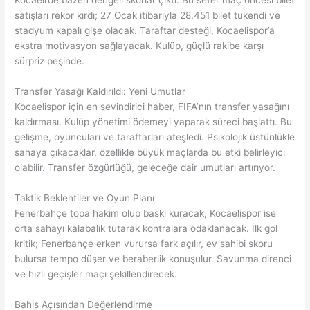
Kocaeli’de bazen dengeli skorlar çıktı. Bu sefer maç öncesi bilet
satışları rekor kırdı; 27 Ocak itibarıyla 28.451 bilet tükendi ve
stadyum kapalı gişe olacak. Taraftar desteği, Kocaelispor’a
ekstra motivasyon sağlayacak. Kulüp, güçlü rakibe karşı
sürpriz peşinde.
Transfer Yasağı Kaldırıldı: Yeni Umutlar
Kocaelispor için en sevindirici haber, FIFA’nın transfer yasağını
kaldırması. Kulüp yönetimi ödemeyi yaparak süreci başlattı. Bu
gelişme, oyuncuları ve taraftarları ateşledi. Psikolojik üstünlükle
sahaya çıkacaklar, özellikle büyük maçlarda bu etki belirleyici
olabilir. Transfer özgürlüğü, geleceğe dair umutları artırıyor.
Taktik Beklentiler ve Oyun Planı
Fenerbahçe topa hakim olup baskı kuracak, Kocaelispor ise
orta sahayı kalabalık tutarak kontralara odaklanacak. İlk gol
kritik; Fenerbahçe erken vurursa fark açılır, ev sahibi skoru
bulursa tempo düşer ve beraberlik konuşulur. Savunma direnci
ve hızlı geçişler maçı şekillendirecek.
Bahis Açısından Değerlendirme