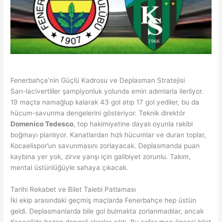
Fenerbahçe’nin Güçlü Kadrosu ve Deplasman Stratejisi
Sarı-lacivertliler şampiyonluk yolunda emin adımlarla ilerliyor.
19 maçta namağlup kalarak 43 gol atıp 17 gol yediler, bu da
hücum-savunma dengelerini gösteriyor. Teknik direktör
Domenico Tedesco
, top hakimiyetine dayalı oyunla rakibi
boğmayı planlıyor. Kanatlardan hızlı hücumlar ve duran toplar,
Kocaelispor’un savunmasını zorlayacak. Deplasmanda puan
kaybına yer yok, zirve yarışı için galibiyet zorunlu. Takım,
mental üstünlüğüyle sahaya çıkacak.
Tarihi Rekabet ve Bilet Talebi Patlaması
İki ekip arasındaki geçmiş maçlarda Fenerbahçe hep üstün
geldi. Deplasmanlarda bile gol bulmakta zorlanmadılar, ancak