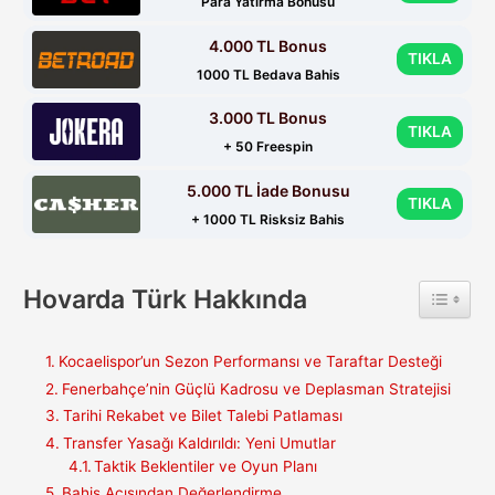
Para Yatırma Bonusu
4.000 TL Bonus
TIKLA
1000 TL Bedava Bahis
3.000 TL Bonus
TIKLA
+ 50 Freespin
5.000 TL İade Bonusu
TIKLA
+ 1000 TL Risksiz Bahis
Hovarda Türk Hakkında
Toggle 
Kocaelispor’un Sezon Performansı ve Taraftar Desteği
Fenerbahçe’nin Güçlü Kadrosu ve Deplasman Stratejisi
Tarihi Rekabet ve Bilet Talebi Patlaması
Transfer Yasağı Kaldırıldı: Yeni Umutlar
Taktik Beklentiler ve Oyun Planı
Bahis Açısından Değerlendirme