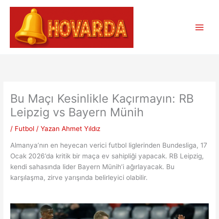
İçeriğe
atla
Bu Maçı Kesinlikle Kaçırmayın: RB
Leipzig vs Bayern Münih
/
Futbol
/ Yazan
Ahmet Yıldız
Almanya’nın en heyecan verici futbol liglerinden Bundesliga, 17
Ocak 2026’da kritik bir maça ev sahipliği yapacak. RB Leipzig,
kendi sahasında lider Bayern Münih’i ağırlayacak. Bu
karşılaşma, zirve yarışında belirleyici olabilir.