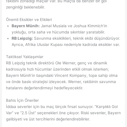
rakibini zorladığı maçlar var. Bu maçta da benzer bir gol
zenginliği beklenebilir.
Önemli Eksikler ve Etkileri
Bayern Münih:
Jamal Musiala ve Joshua Kimmich’in
yokluğu, orta saha ve hücumda sıkıntılar yaratabilir.
RB Leipzig:
Savunma eksiklikleri, teknik ekibi düşündürüyor.
Ayrıca, Afrika Uluslar Kupası nedeniyle kadroda eksikler var.
Taktiksel Yaklaşımlar
RB Leipzig teknik direktörü Ole Werner, genç ve dinamik
kadrosuyla hızlı hücumlar üzerinden etkili olmak isterken;
Bayern Münih’in başındaki Vincent Kompany, topa sahip olma
ve önde baskı stratejisi izleyecek. Werner, rakibinin savunma
hatalarını değerlendirmeyi hedefleyecektir.
Bahis İçin Öneriler
İddaa severler için bu maç birçok fırsat sunuyor. “Karşılıklı Gol
Var” ve “2.5 Üst” seçenekleri öne çıkıyor. Riski sevenler, Bayern
galibiyeti ve üst tercihlerini değerlendirebilirler.