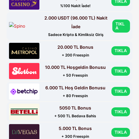
TIKLA
%100 Nakit İade!
2.000 USDT (96.000 TL) Nakit
TIKL
İade
A
Sadece Kripto & Kimliksiz Giriş
20.000 TL Bonus
TIKLA
+ 200 Freespin
10.000 TL Hoşgeldin Bonusu
TIKLA
+ 50 Freespin
6.000 TL Hoş Geldin Bonusu
TIKLA
+ 80 Freespin
5050 TL Bonus
TIKLA
+ 500 TL Bedava Bahis
5.000 TL Bonus
TIKLA
+ 300 Freespin