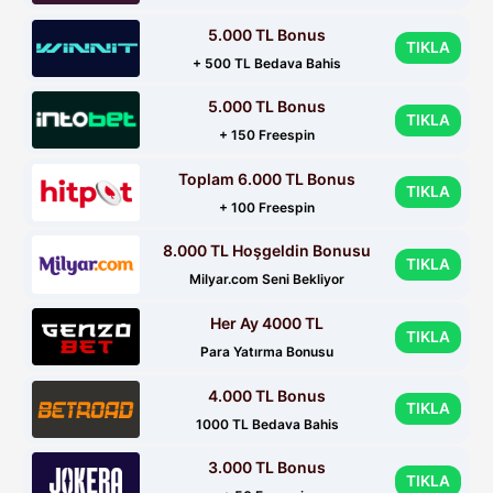
5.000 TL Bonus
TIKLA
+ 500 TL Bedava Bahis
5.000 TL Bonus
TIKLA
+ 150 Freespin
Toplam 6.000 TL Bonus
TIKLA
+ 100 Freespin
8.000 TL Hoşgeldin Bonusu
TIKLA
Milyar.com Seni Bekliyor
Her Ay 4000 TL
TIKLA
Para Yatırma Bonusu
4.000 TL Bonus
TIKLA
1000 TL Bedava Bahis
3.000 TL Bonus
TIKLA