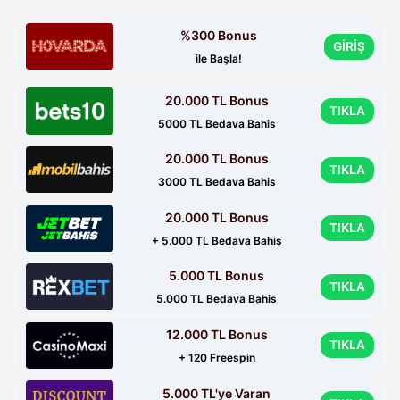
%300 Bonus
GİRİŞ
ile Başla!
20.000 TL Bonus
TIKLA
5000 TL Bedava Bahis
20.000 TL Bonus
TIKLA
3000 TL Bedava Bahis
20.000 TL Bonus
TIKLA
+ 5.000 TL Bedava Bahis
5.000 TL Bonus
TIKLA
5.000 TL Bedava Bahis
12.000 TL Bonus
TIKLA
+ 120 Freespin
5.000 TL'ye Varan