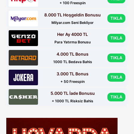
+ 100 Freespin
8.000 TL Hoşgeldin Bonusu
TIKLA
Milyar.com Seni Bekliyor
Her Ay 4000 TL
TIKLA
Para Yatırma Bonusu
4.000 TL Bonus
TIKLA
1000 TL Bedava Bahis
3.000 TL Bonus
TIKLA
+ 50 Freespin
5.000 TL İade Bonusu
TIKLA
+ 1000 TL Risksiz Bahis