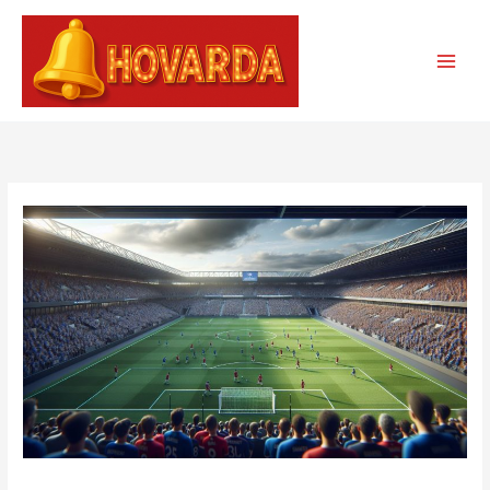
İçeriğe
atla