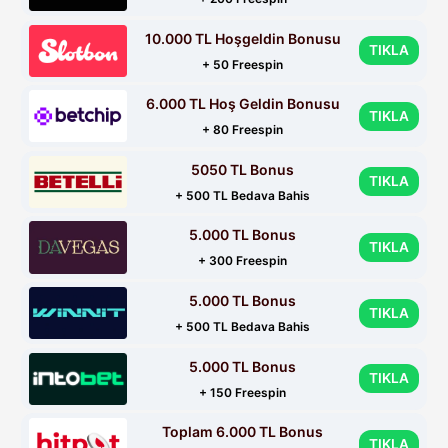
10.000 TL Hoşgeldin Bonusu
TIKLA
+ 50 Freespin
6.000 TL Hoş Geldin Bonusu
TIKLA
+ 80 Freespin
5050 TL Bonus
TIKLA
+ 500 TL Bedava Bahis
5.000 TL Bonus
TIKLA
+ 300 Freespin
5.000 TL Bonus
TIKLA
+ 500 TL Bedava Bahis
5.000 TL Bonus
TIKLA
+ 150 Freespin
Toplam 6.000 TL Bonus
TIKLA