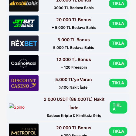
TIKLA
3000 TL Bedava Bahis
20.000 TL Bonus
TIKLA
+ 5.000 TL Bedava Bahis
5.000 TL Bonus
TIKLA
5.000 TL Bedava Bahis
12.000 TL Bonus
TIKLA
+ 120 Freespin
5.000 TL'ye Varan
TIKLA
%100 Nakit İade!
2.000 USDT (88.000TL) Nakit
TIKL
İade
A
Sadece Kripto & Kimliksiz Giriş
20.000 TL Bonus
TIKLA
+ 200 Freespin