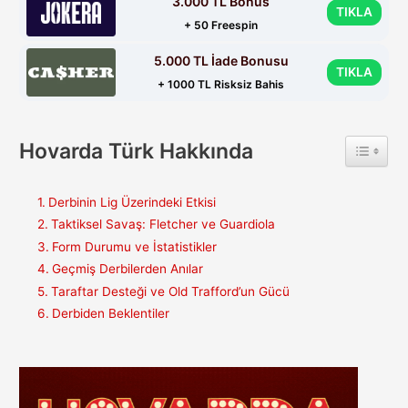
3.000 TL Bonus
TIKLA
+ 50 Freespin
5.000 TL İade Bonusu
TIKLA
+ 1000 TL Risksiz Bahis
Hovarda Türk Hakkında
Toggle 
Derbinin Lig Üzerindeki Etkisi
Taktiksel Savaş: Fletcher ve Guardiola
Form Durumu ve İstatistikler
Geçmiş Derbilerden Anılar
Taraftar Desteği ve Old Trafford’un Gücü
Derbiden Beklentiler