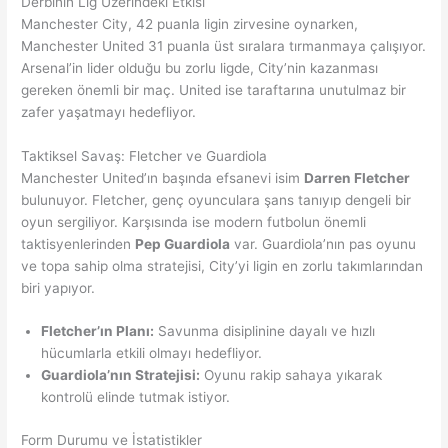
Derbinin Lig Üzerindeki Etkisi
Manchester City, 42 puanla ligin zirvesine oynarken,
Manchester United 31 puanla üst sıralara tırmanmaya çalışıyor.
Arsenal’in lider olduğu bu zorlu ligde, City’nin kazanması
gereken önemli bir maç. United ise taraftarına unutulmaz bir
zafer yaşatmayı hedefliyor.
Taktiksel Savaş: Fletcher ve Guardiola
Manchester United’ın başında efsanevi isim
Darren Fletcher
bulunuyor. Fletcher, genç oyunculara şans tanıyıp dengeli bir
oyun sergiliyor. Karşısında ise modern futbolun önemli
taktisyenlerinden
Pep Guardiola
var. Guardiola’nın pas oyunu
ve topa sahip olma stratejisi, City’yi ligin en zorlu takımlarından
biri yapıyor.
Fletcher’ın Planı:
Savunma disiplinine dayalı ve hızlı
hücumlarla etkili olmayı hedefliyor.
Guardiola’nın Stratejisi:
Oyunu rakip sahaya yıkarak
kontrolü elinde tutmak istiyor.
Form Durumu ve İstatistikler