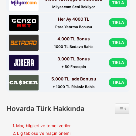
TIKLA
Milyar.com Seni Bekliyor
Her Ay 4000 TL
TIKLA
Para Yatırma Bonusu
4.000 TL Bonus
TIKLA
1000 TL Bedava Bahis
3.000 TL Bonus
TIKLA
+ 50 Freespin
5.000 TL İade Bonusu
TIKLA
+ 1000 TL Risksiz Bahis
Hovarda Türk Hakkında
Toggle 
Maç bilgileri ve temel veriler
Lig tablosu ve maçın önemi